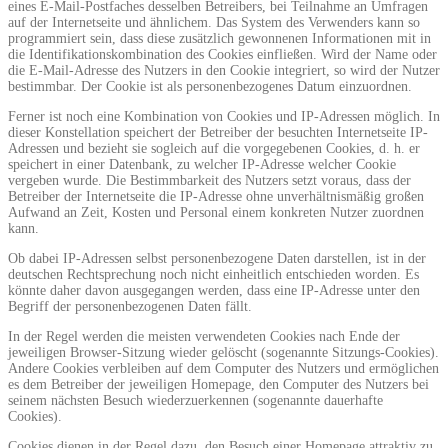
eines E-Mail-Postfaches desselben Betreibers, bei Teilnahme an Umfragen
auf der Internetseite und ähnlichem. Das System des Verwenders kann so
programmiert sein, dass diese zusätzlich gewonnenen Informationen mit in
die Identifikationskombination des Cookies einfließen. Wird der Name oder
die E-Mail-Adresse des Nutzers in den Cookie integriert, so wird der Nutzer
bestimmbar. Der Cookie ist als personenbezogenes Datum einzuordnen.
Ferner ist noch eine Kombination von Cookies und IP-Adressen möglich. In
dieser Konstellation speichert der Betreiber der besuchten Internetseite IP-
Adressen und bezieht sie sogleich auf die vorgegebenen Cookies, d. h. er
speichert in einer Datenbank, zu welcher IP-Adresse welcher Cookie
vergeben wurde. Die Bestimmbarkeit des Nutzers setzt voraus, dass der
Betreiber der Internetseite die IP-Adresse ohne unverhältnismäßig großen
Aufwand an Zeit, Kosten und Personal einem konkreten Nutzer zuordnen
kann.
Ob dabei IP-Adressen selbst personenbezogene Daten darstellen, ist in der
deutschen Rechtsprechung noch nicht einheitlich entschieden worden. Es
könnte daher davon ausgegangen werden, dass eine IP-Adresse unter den
Begriff der personenbezogenen Daten fällt.
In der Regel werden die meisten verwendeten Cookies nach Ende der
jeweiligen Browser-Sitzung wieder gelöscht (sogenannte Sitzungs-Cookies).
Andere Cookies verbleiben auf dem Computer des Nutzers und ermöglichen
es dem Betreiber der jeweiligen Homepage, den Computer des Nutzers bei
seinem nächsten Besuch wiederzuerkennen (sogenannte dauerhafte
Cookies).
Cookies dienen in der Regel dazu, den Besuch einer Homepage attraktiv zu