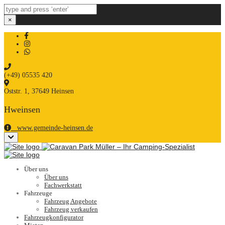
×
Über
WhatsApp
kontaktieren
(+49) 05535 420
Oststr. 1, 37649 Heinsen
Hweinsen
www.gemeinde-heinsen.de
Close
top
bar
Über uns
Über uns
Fachwerkstatt
Fahrzeuge
Fahrzeug Angebote
Fahrzeug verkaufen
Fahrzeugkonfigurator