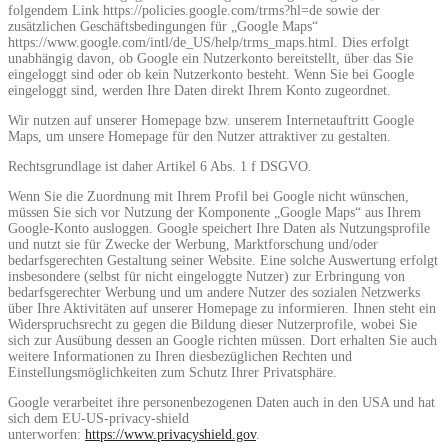
folgendem Link https://policies.google.com/trms?hl=de sowie der
zusätzlichen Geschäftsbedingungen für „Google Maps“
https://www.google.com/intl/de_US/help/trms_maps.html. Dies erfolgt
unabhängig davon, ob Google ein Nutzerkonto bereitstellt, über das Sie
eingeloggt sind oder ob kein Nutzerkonto besteht. Wenn Sie bei Google
eingeloggt sind, werden Ihre Daten direkt Ihrem Konto zugeordnet.
Wir nutzen auf unserer Homepage bzw. unserem Internetauftritt Google
Maps, um unsere Homepage für den Nutzer attraktiver zu gestalten.
Rechtsgrundlage ist daher Artikel 6 Abs. 1 f DSGVO.
Wenn Sie die Zuordnung mit Ihrem Profil bei Google nicht wünschen,
müssen Sie sich vor Nutzung der Komponente „Google Maps“ aus Ihrem
Google-Konto ausloggen. Google speichert Ihre Daten als Nutzungsprofile
und nutzt sie für Zwecke der Werbung, Marktforschung und/oder
bedarfsgerechten Gestaltung seiner Website. Eine solche Auswertung erfolgt
insbesondere (selbst für nicht eingeloggte Nutzer) zur Erbringung von
bedarfsgerechter Werbung und um andere Nutzer des sozialen Netzwerks
über Ihre Aktivitäten auf unserer Homepage zu informieren. Ihnen steht ein
Widerspruchsrecht zu gegen die Bildung dieser Nutzerprofile, wobei Sie
sich zur Ausübung dessen an Google richten müssen. Dort erhalten Sie auch
weitere Informationen zu Ihren diesbezüglichen Rechten und
Einstellungsmöglichkeiten zum Schutz Ihrer Privatsphäre.
Google verarbeitet ihre personenbezogenen Daten auch in den USA und hat
sich dem EU-US-privacy-shield
unterworfen:
https://www.privacyshield.gov
.