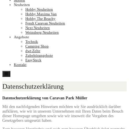
Mieten
Neuheiten
Hobby Neuheiten
Hobby Maxima Van
Hobby The Beachy
Fendt Caravan Neuheiten
Next Neuheiten
Weinsberg Neuheiten
Angebote
Technik
Camping Shop
dwt-Zelte
Zubehörangebote
EasySteck
Kontakt
Toggle
navigation
Datenschutzerklärung
Datenschutzerklärung von
Caravan Park Müller
Mit den nachfolgenden Hinweisen möchten wir Sie ausdrücklich darüber
aufklären, wie wir in unserem Unternehmen mit Ihren Daten beim Besuch
dieser Homepage umgehen sowie wie wir insoweit die Vorgaben des
Gesetzgebers umgesetzt haben.