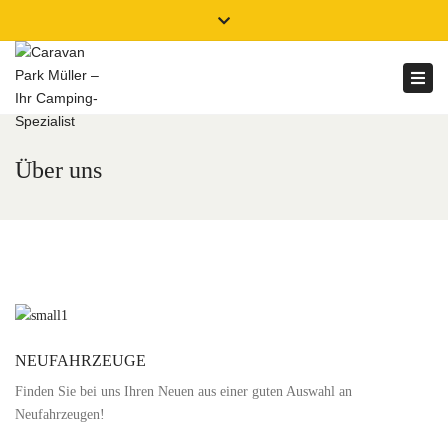
×
Über
Close
WhatsApp
(+49) 05535 420
Oststr. 1, 37649 Heinsen
top
Togg
kontaktieren
bar
www.gemeinde-heinsen.de
navi
Über uns
NEUFAHRZEUGE
Finden Sie bei uns Ihren Neuen aus einer guten Auswahl an
Neufahrzeugen!