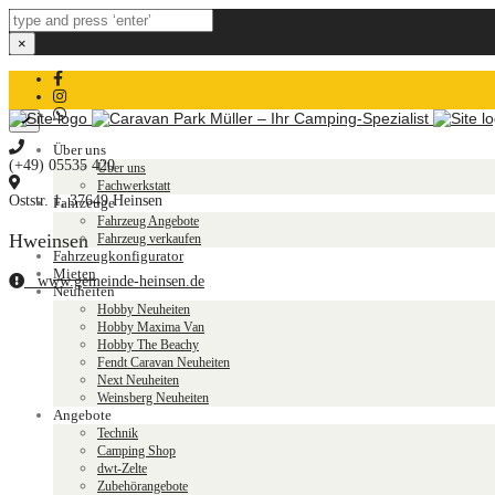
×
Über
WhatsApp
Close
kontaktieren
Über uns
top
(+49) 05535 420
Über uns
bar
Fachwerkstatt
Oststr. 1, 37649 Heinsen
Fahrzeuge
Fahrzeug Angebote
Hweinsen
Fahrzeug verkaufen
Fahrzeugkonfigurator
Mieten
www.gemeinde-heinsen.de
Neuheiten
Hobby Neuheiten
Hobby Maxima Van
Hobby The Beachy
Fendt Caravan Neuheiten
Next Neuheiten
Weinsberg Neuheiten
Angebote
Technik
Camping Shop
dwt-Zelte
Zubehörangebote